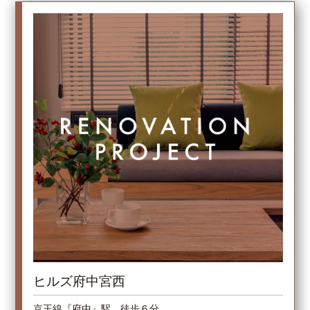
ヒルズ府中宮西
京王線『府中』駅 徒歩６分