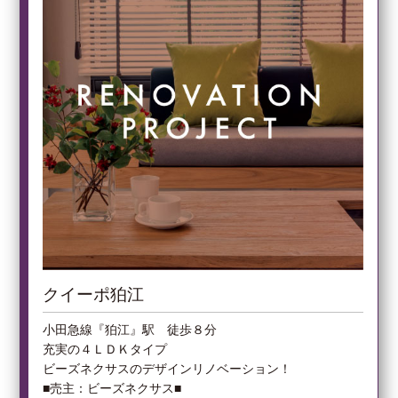
クイーポ狛江
小田急線『狛江』駅 徒歩８分
充実の４ＬＤＫタイプ
ビーズネクサスのデザインリノベーション！
■売主：ビーズネクサス■