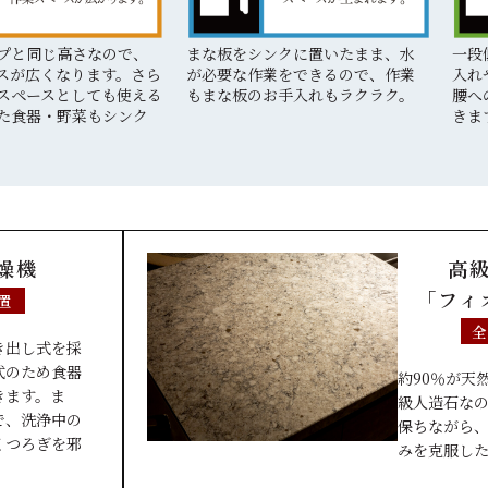
プと同じ高さなので、
まな板をシンクに置いたまま、水
一段
スが広くなります。さら
が必要な作業をできるので、作業
入れ
スペースとしても使える
もまな板のお手入れもラクラク。
腰へ
た食器・野菜もシンク
きま
燥機
高
「フィ
置
き出し式を採
式のため食器
約90％が天
きます。ま
級人造石な
で、洗浄中の
保ちながら
くつろぎを邪
みを克服し