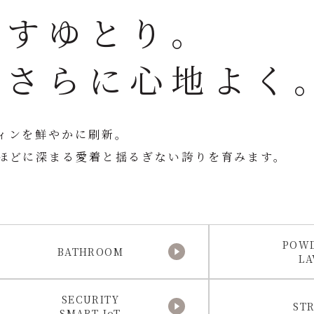
出すゆとり。
をさらに心地よく
ィンを鮮やかに刷新。
ほどに深まる愛着と揺るぎない誇りを育みます。
POW
BATHROOM
LA
SECURITY
ST
SMART IoT