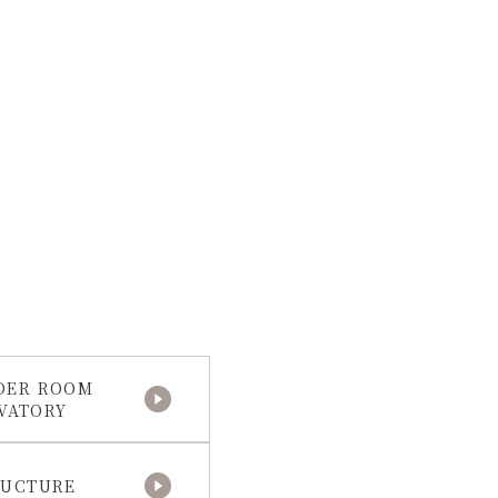
。
DER ROOM
VATORY
RUCTURE