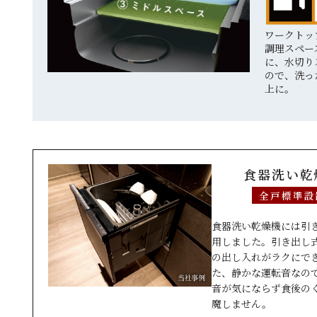
ワークトッ
調理スペー
に、水切り
ので、洗っ
上に。
食器洗い乾
全戸標準設
食器洗い乾燥機には引
用しました。引き出し
の出し入れがラクにで
た、静かな運転音なの
音が気にならず食後の
魔しません。