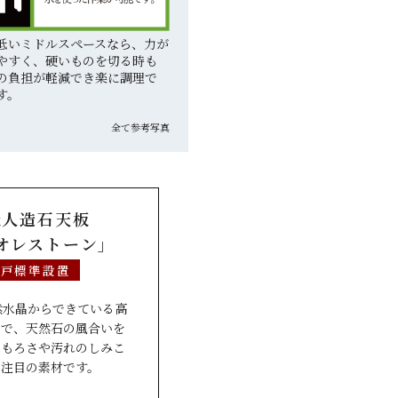
低いミドルスペースなら、力が
やすく、硬いものを切る時も
の負担が軽減でき楽に調理で
す。
全て参考写真
級人造石天板
オレストーン」
全戸標準設置
然水晶からできている高
ので、天然石の風合いを
、もろさや汚れのしみこ
た注目の素材です。