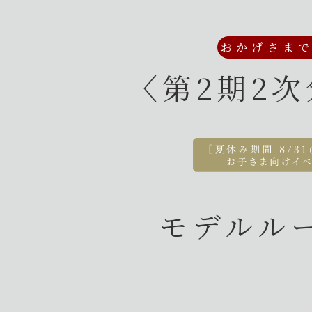
おかげさま
〈第2期2
モデルル