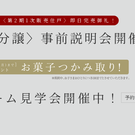
で
〈第2期1次販売住戸〉即日完売御礼！
次分譲〉
事前説明会開
ーム見学会開催中！
予約