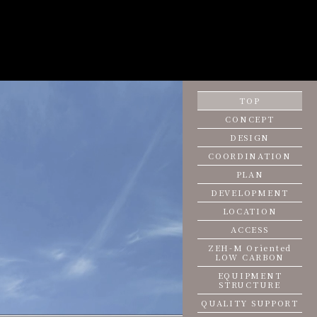
TOP
CONCEPT
DESIGN
COORDINATION
PLAN
DEVELOPMENT
LOCATION
ACCESS
ZEH-M Oriented
LOW CARBON
EQUIPMENT
STRUCTURE
QUALITY SUPPORT