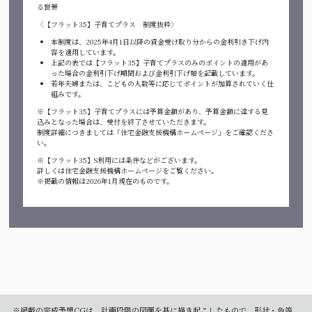
る世帯
〈【フラット35】子育てプラス 制度抜粋〉
本制度は、2025年4月1日以降の資金受け取り分からの金利引き下げ内
容を適用しています。
上記の表では【フラット35】子育てプラスのみのポイントの適用があ
った場合の金利引下げ期間および金利引下げ幅を記載しています。
若年夫婦または、こどもの人数等に応じてポイントが加算されていく仕
組みです。
※【フラット35】子育てプラスには予算金額があり、予算金額に達する見
込みとなった場合は、受付を終了させていただきます。
制度詳細につきましては「住宅金融支援機構ホームページ」をご確認くださ
い。
※【フラット35】S利用には条件などがございます。
詳しくは住宅金融支援機構ホームページをご覧ください。
※掲載の情報は2026年1月現在のものです。
※掲載の完成予想CGは、計画段階の図面を基に描き起こしたもので、形状・色等