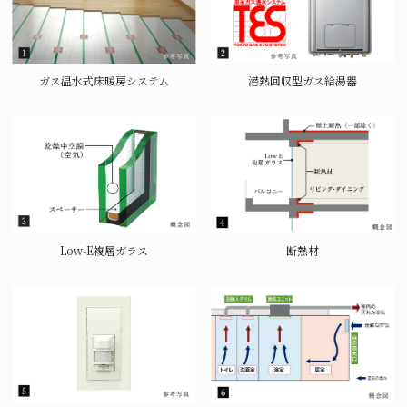
ガス温水式床暖房システム
潜熱回収型ガス給湯器
断熱材
Low-E複層ガラス